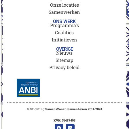
Onze locaties
Samenwerken
ONS WERK
Programma's
Coalities
Initiatieven
OVERIGE
Nieuws
Sitemap
Privacy beleid
© Stichting SamenWonen SamenLeven 2011-2024
KVK: 51487403
F
L